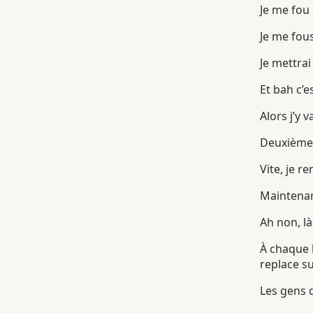
Je me fou 
Je me fou
Je mettrai
Et bah c’es
Alors j’y v
Deuxième 
Vite, je r
Maintenan
Ah non, là
À chaque l
replace su
Les gens q