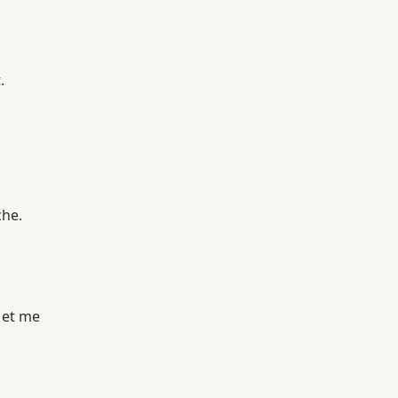
.
che.
e et me